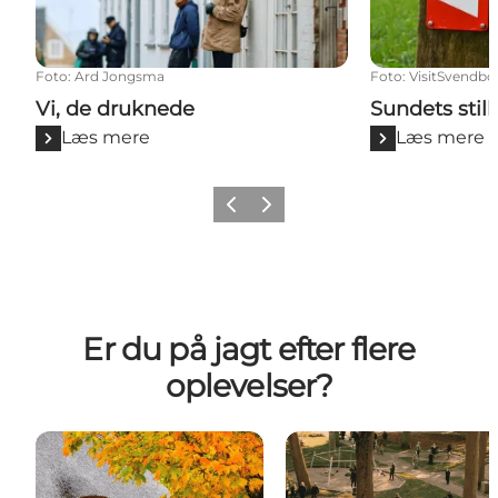
Foto
:
Ard Jongsma
Foto
:
VisitSvendbo
Vi, de druknede
Sundets stil
Læs mere
Læs mere
Forrige
Næste
Er du på jagt efter flere
oplevelser?