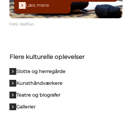
Læs mere
Foto
:
VisitFyn
Flere kulturelle oplevelser
Slotte og herregårde
Kunsthåndværkere
Teatre og biografer
Gallerier