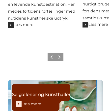
hurtigt bruge
en levende kunstdestination. Her
fortidens mes
mødes fortidens fortællinger med
samtidskunste
nutidens kunstneriske udtryk.
Læs mere
Læs mere
Forrige
Næste
Læs mere
Se gallerier og kunsthaller
Læs mere