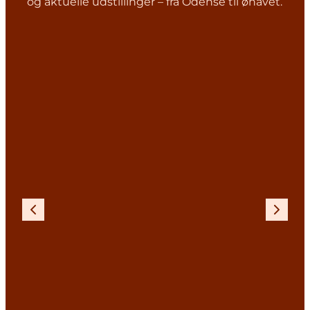
og aktuelle udstillinger – fra Odense til øhavet.
Forrige
Næste