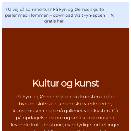
English
og
Danish
konferencer
På vej på sommertur? Få Fyn og Øernes skjulte
VisitFyn
Deutsch
perler med i lommen –
download VisitFyn-appen
gratis her.
Oplevelser
Outdoor
Mad og drikke
Kultur og kunst
Overnatning
Book lokale oplevelser
På Fyn og Øerne møder du kunsten i både
byrum, slotssale, keramiske værksteder,
kunstmuseer og små gallerier ved kysten. Gå
på opdagelse i store og små kunstmuseer,
levende kulturhistorie, eventyrlige fortællinger