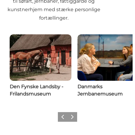
til søfart, jernbaner, fattiggårde og
kunstnerhjem med stærke personlige
fortællinger.
Den Fynske Landsby -
Danmarks
Frilandsmuseum
Jernbanemuseum
Forrige
Næste