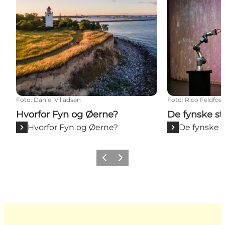
Foto
:
Daniel Villadsen
Foto
:
Rico Feldfos
Hvorfor Fyn og Øerne?
De fynske st
Hvorfor Fyn og Øerne?
De fynske s
Forrige
Næste