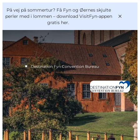
English
og
Danish
konferencer
På vej på sommertur? Få Fyn og Øernes skjulte
Møder og konferencer
Deutsch
perler med i lommen –
download VisitFyn-appen
gratis her.
■
Destination Fyn Convention Bureau
Hvorfor Fyn?
Planlæg din event
Kontakt