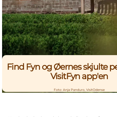
Find Fyn og Øernes skjulte p
VisitFyn app'en
Foto
:
Anja Panduro, VisitOdense