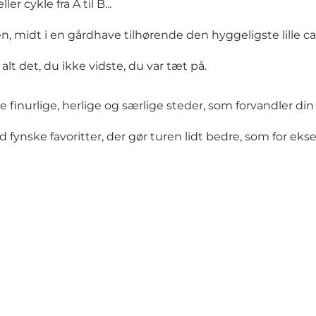
r cykle fra A til B...
n, midt i en gårdhave tilhørende den hyggeligste lille c
lt det, du ikke vidste, du var tæt på.
e finurlige, herlige og særlige steder, som forvandler di
 fynske favoritter, der gør turen lidt bedre, som for eks