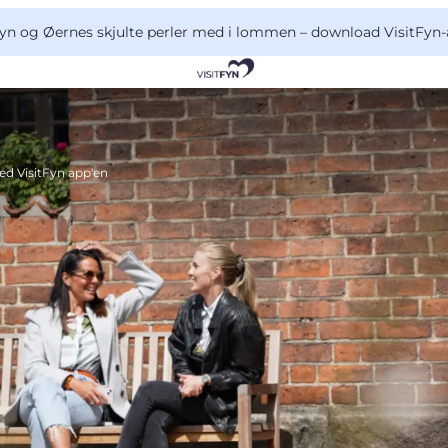
yn og Øernes skjulte perler med i lommen –
download VisitFyn-
ed VisitFyn app'en