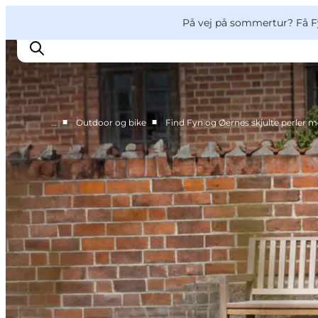
English
og
Danish
konferencer
VisitFyn
På vej på sommertur? Få F
Deutsch
■
■
…
Outdoor og bike
Find Fyn og Øernes skjulte perler m
Oplevelser
Outdoor
Mad og drikke
Overnatning
Book lokale oplevelser