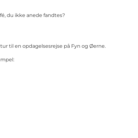
afé, du ikke anede fandtes?
n tur til en opdagelsesrejse på Fyn og Øerne.
empel: