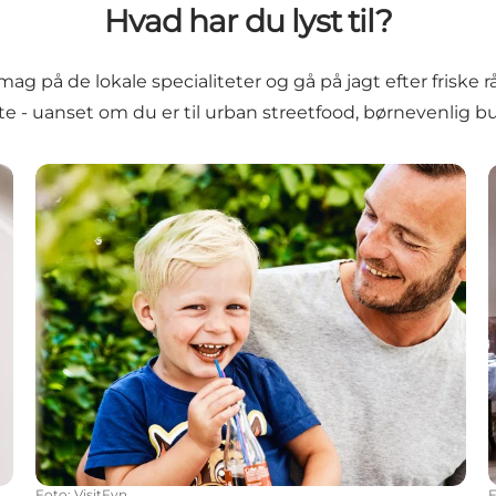
Hvad har du lyst til?
g på de lokale specialiteter og gå på jagt efter friske 
te - uanset om du er til urban streetfood, børnevenlig bu
Børnevenlige restauranter
Foto
:
VisitFyn