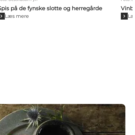
Spis på de fynske slotte og herregårde
Vinb
Læs mere
Læ