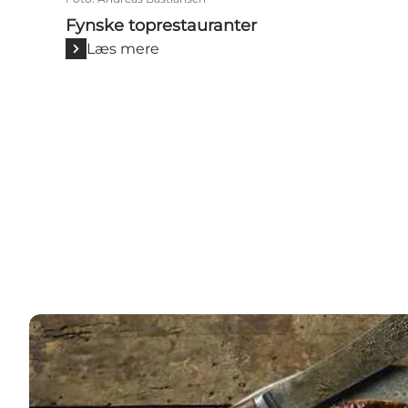
Fynske toprestauranter
Læs mere
Spis som en fynbo