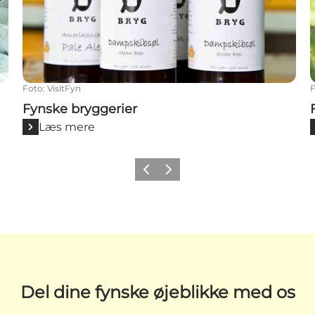
Foto
:
VisitFyn
Fynske bryggerier
Læs mere
Forrige
Næste
Del dine fynske øjeblikke med os