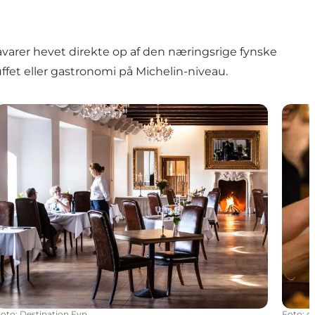
råvarer hevet direkte op af den næringsrige fynske
ffet eller gastronomi på Michelin-niveau.
Spis på de fynske slotte og herregårde
Vinba
Foto
:
Destination Fyn
Foto
:
c