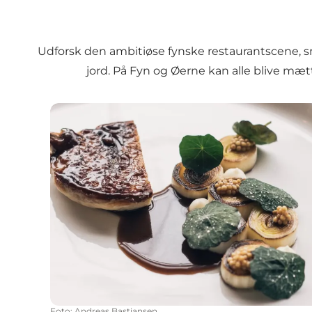
Udforsk den ambitiøse fynske restaurantscene, sma
jord. På Fyn og Øerne kan alle blive mæt
Fynske toprestauranter
Foto
:
Andreas Bastiansen