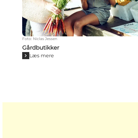
Foto
:
Niclas Jessen
Gårdbutikker
Læs mere