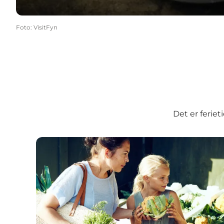
Foto
:
VisitFyn
Det er feriet
Gårdbutikker