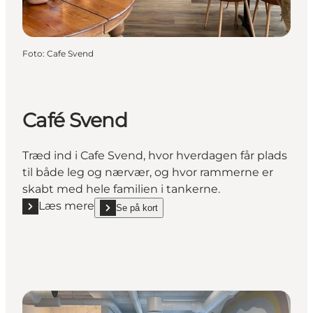
Foto
:
Cafe Svend
Café Svend
Træd ind i Cafe Svend, hvor hverdagen får plads
til både leg og nærvær, og hvor rammerne er
skabt med hele familien i tankerne.
Læs mere
Se på kort
Læs mere "Café Svend"
show Café Svend on_map