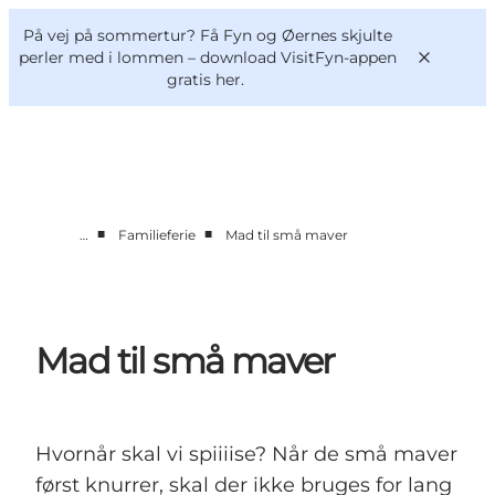
English
og
Danish
konferencer
På vej på sommertur? Få Fyn og Øernes skjulte
VisitFyn
Deutsch
perler med i lommen –
download VisitFyn-appen
gratis her.
■
■
…
Familieferie
Mad til små maver
Oplevelser
Outdoor
Mad og drikke
Overnatning
Mad til små maver
Book lokale oplevelser
Hvornår skal vi spiiiise? Når de små maver
først knurrer, skal der ikke bruges for lang