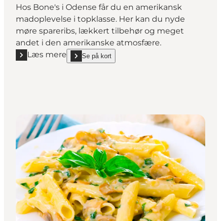
Hos Bone's i Odense får du en amerikansk
madoplevelse i topklasse. Her kan du nyde
møre spareribs, lækkert tilbehør og meget
andet i den amerikanske atmosfære.
Læs mere
Se på kort
Læs mere "Bone's Odense - Spareribs og grill"
show Bone's Odense - Spareribs og grill on_map