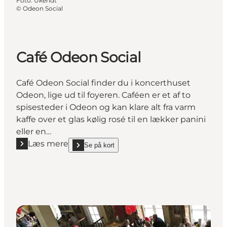
Foto
:
Ukendt
©
Odeon Social
Café Odeon Social
Café Odeon Social finder du i koncerthuset
Odeon, lige ud til foyeren. Caféen er et af to
spisesteder i Odeon og kan klare alt fra varm
kaffe over et glas kølig rosé til en lækker panini
eller en…
Læs mere
Se på kort
Læs mere "Café Odeon Social"
show Café Odeon Social on_map