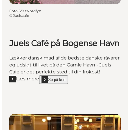
Foto
:
VisitNordfyn
©
Juelscafe
Juels Café på Bogense Havn
Lækker dansk mad af de bedste danske råvarer
og udsigt til livet på den Gamle Havn - Juels
Cafe er det perfekte sted til din frokost!
Læs mere
Se på kort
Læs mere "Juels Café på Bogense Havn"
show Juels Café på Bogense Havn on_map