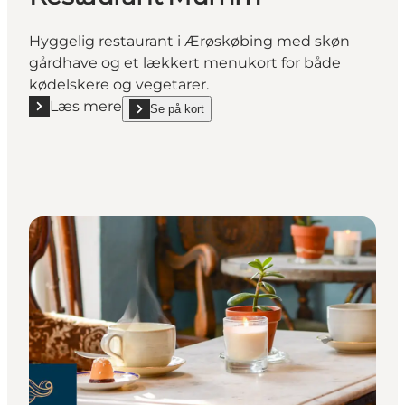
Hyggelig restaurant i Ærøskøbing med skøn
gårdhave og et lækkert menukort for både
kødelskere og vegetarer.
Læs mere
Se på kort
Læs mere "Restaurant Mumm"
show Restaurant Mumm on_map