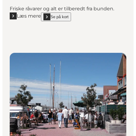
Friske råvarer og alt er tilberedt fra bunden.
Læs mere
Se på kort
Læs mere "Restaurant La Posta"
show Restaurant La Posta on_map