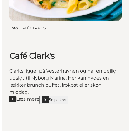
Foto
:
CAFÉ CLARK'S
Café Clark's
Clarks ligger på Vesterhavnen og har en dejlig
udsigt til Nyborg Marina. Her kan nydes en
lækker brunch buffet, frokost eller skøn
middag.
Læs mere
Se på kort
Læs mere "Café Clark's"
show Café Clark's on_map