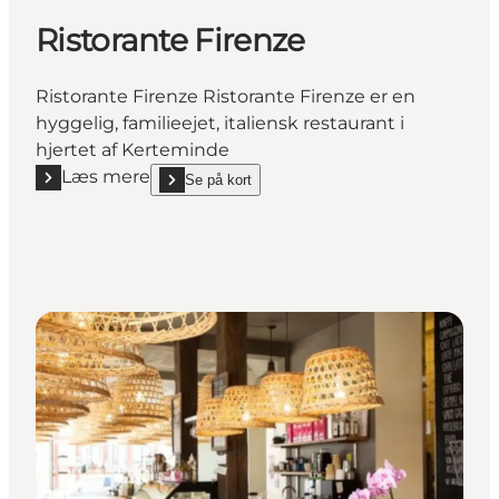
Ristorante Firenze
Ristorante Firenze Ristorante Firenze er en
hyggelig, familieejet, italiensk restaurant i
hjertet af Kerteminde
Læs mere
Se på kort
Læs mere "Ristorante Firenze"
show Ristorante Firenze on_map