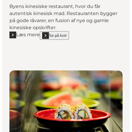
Byens kinesiske restaurant, hvor du får
autentisk kinesisk mad. Restauranten bygger
på gode råvarer, en fusion af nye og gamle
kinesiske opskrifter.
Læs mere
Se på kort
Læs mere "Asia Restaurant Nyborg"
show Asia Restaurant Nyborg on_map