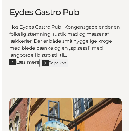
Eydes Gastro Pub
Hos Eydes Gastro Pub i Kongensgade er der en
folkelig stemning, rustik mad og masser af
lækkerier. Der er både små hyggelige kroge
med bløde bænke og en „spisesal“ med
langborde i bistro stil til…
Læs mere
Se på kort
Læs mere "Eydes Gastro Pub"
show Eydes Gastro Pub on_map