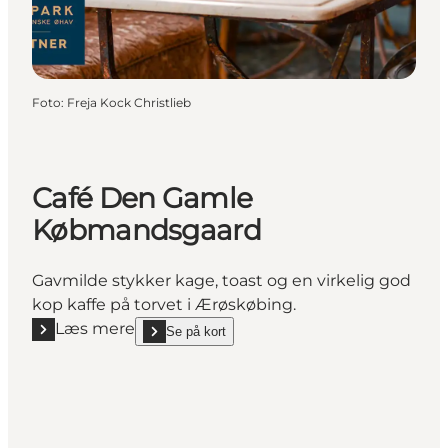
Foto
:
Freja Kock Christlieb
Café Den Gamle
Købmandsgaard
Gavmilde stykker kage, toast og en virkelig god
kop kaffe på torvet i Ærøskøbing.
Læs mere
Se på kort
Læs mere "Café Den Gamle Købmandsgaard"
show Café Den Gamle Købmandsgaard on_map