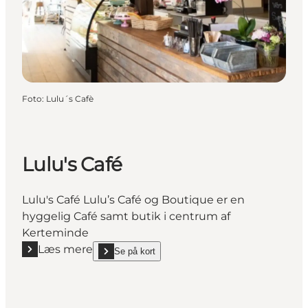
Foto
:
Lulu´s Cafè
Lulu's Café
Lulu's Café Lulu’s Café og Boutique er en
hyggelig Café samt butik i centrum af
Kerteminde
Læs mere
Se på kort
Læs mere "Lulu's Café"
show Lulu's Café on_map