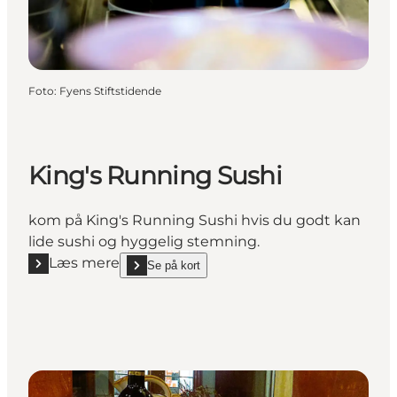
Foto
:
Fyens Stiftstidende
King's Running Sushi
kom på King's Running Sushi hvis du godt kan
lide sushi og hyggelig stemning.
Læs mere
Se på kort
Læs mere "King's Running Sushi"
show King's Running Sushi on_map