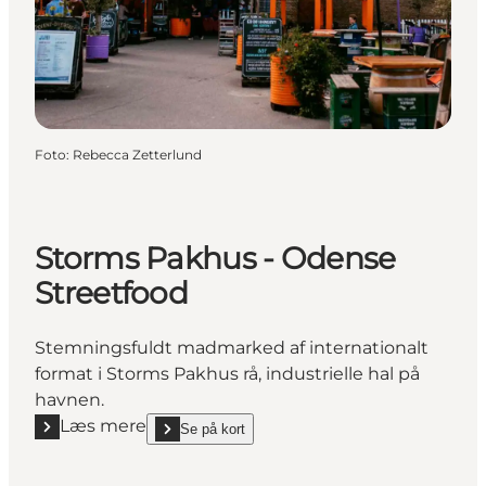
Foto
:
Rebecca Zetterlund
Storms Pakhus - Odense
Streetfood
Stemningsfuldt madmarked af internationalt
format i Storms Pakhus rå, industrielle hal på
havnen.
Læs mere
Se på kort
Læs mere "Storms Pakhus - Odense Streetfood"
show Storms Pakhus - Odense Streetfood on_map