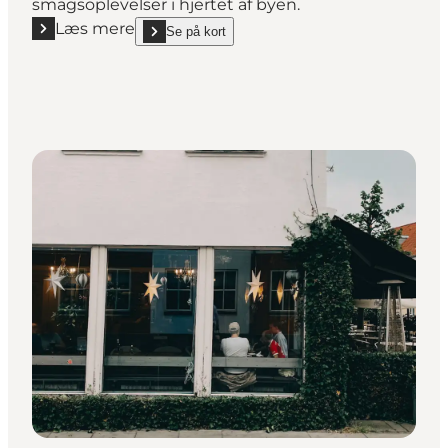
smagsoplevelser i hjertet af byen.
Læs mere
Se på kort
Læs mere "Papa´s Ristorante Pizzaria"
show Papa´s Ristorante Pizzaria on_map