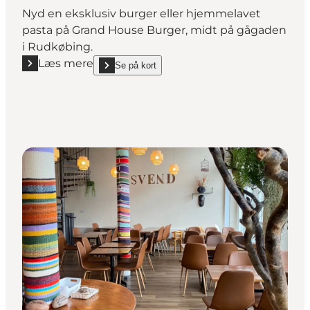
Nyd en eksklusiv burger eller hjemmelavet
pasta på Grand House Burger, midt på gågaden
i Rudkøbing.
Læs mere
Se på kort
Læs mere "Grand House Burger – hyggelig café i R
show Grand House Burger – hyggelig café i Rudkøb