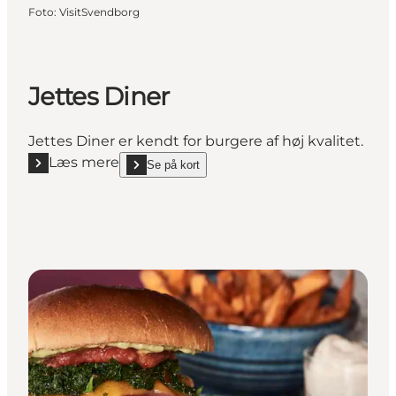
Foto
:
VisitSvendborg
Jettes Diner
Jettes Diner er kendt for burgere af høj kvalitet.
Læs mere
Se på kort
Læs mere "Jettes Diner"
show Jettes Diner on_map