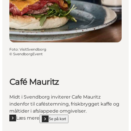
Foto
:
VisitSvendborg
©
SvendborgEvent
Café Mauritz
Midt i Svendborg inviterer Cafe Mauritz
indenfor til caféstemning, friskbrygget kaffe og
måltider i afslappede omgivelser.
Læs mere
Se på kort
Læs mere "Café Mauritz"
show Café Mauritz on_map