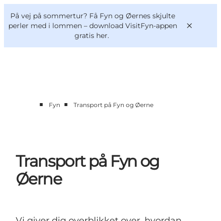
English
og
Danish
konferencer
På vej på sommertur? Få Fyn og Øernes skjulte
VisitFyn
Deutsch
perler med i lommen –
download VisitFyn-appen
gratis her.
■
■
Fyn
Transport på Fyn og Øerne
Oplevelser
Outdoor
Mad og drikke
Overnatning
Transport på Fyn og
Book lokale oplevelser
Øerne
Vi giver dig overblikket over, hvordan