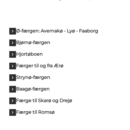
Ø-færgen: Avernakø - Lyø - Faaborg
Bjørnø-færgen
Hjortøboen
Færger til og fra Ærø
Strynø-færgen
Baagø-færgen
Færge til Skarø og Drejø
Færge til Romsø