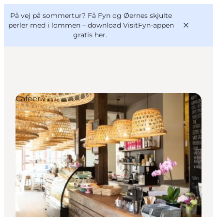
English
og
Danish
konferencer
På vej på sommertur? Få Fyn og Øernes skjulte
VisitFyn
Deutsch
perler med i lommen –
download VisitFyn-appen
gratis her.
Cafeer
Oplevelser
Outdoor
Mad og drikke
Overnatning
Book lokale oplevelser