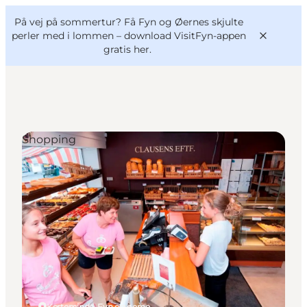
English
og
Danish
konferencer
På vej på sommertur? Få Fyn og Øernes skjulte
VisitFyn
Deutsch
perler med i lommen –
download VisitFyn-appen
gratis her.
Shopping
Oplevelser
Outdoor
Mad og drikke
Overnatning
Book lokale oplevelser
Kerteminde, Fyn og øerne