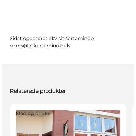
Sidst opdateret af:
VisitKerteminde
smns@etkerteminde.dk
Relaterede produkter
Mad og drikke