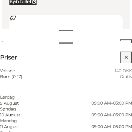
Køb billet
Se åbningstider
Åbningstider
140 DKK
⌘
Priser
Johanneskors
Filtrér efter måned
6 August
09:00 AM–05:00 PM
Tilgængelighed
Voksne
140 DKK
Torsdag
Børn (0-17)
Gratis
7 August
09:00 AM–05:00 PM
Besøg hjemmeside
Fredag
8 August
09:00 AM–05:00 PM
Mig selv, Min partner, Venner, Børn
Lørdag
9 August
09:00 AM–05:00 PM
Søndag
10 August
09:00 AM–05:00 PM
Mandag
11 August
09:00 AM–05:00 PM