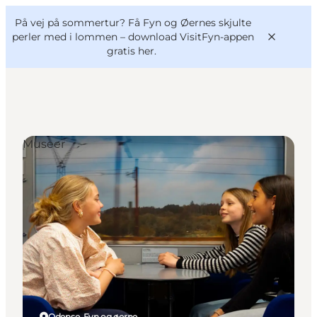
English
og
Danish
konferencer
På vej på sommertur? Få Fyn og Øernes skjulte
VisitFyn
Deutsch
perler med i lommen –
download VisitFyn-appen
gratis her.
Museer
Oplevelser
Outdoor
Mad og drikke
Overnatning
Book lokale oplevelser
Odense, Fyn og øerne