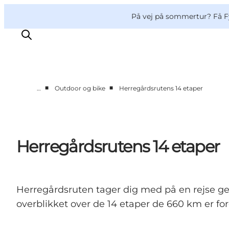
English
og
Danish
konferencer
VisitFyn
På vej på sommertur? Få F
Deutsch
■
■
…
Outdoor og bike
Herregårdsrutens 14 etaper
Oplevelser
Outdoor
Mad og drikke
Herregårdsrutens 14 etaper
Overnatning
Book lokale oplevelser
Herregårdsruten tager dig med på en rejse gen
overblikket over de 14 etaper de 660 km er for