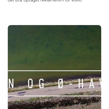
der bl.a. optaget reklamefilm for Volvo
Se Sandras film om Fyn og Øerne