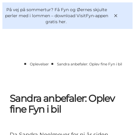
English
og
Danish
konferencer
På vej på sommertur? Få Fyn og Øernes skjulte
VisitFyn
Deutsch
perler med i lommen –
download VisitFyn-appen
gratis her.
■
■
Oplevelser
Sandra anbefaler: Oplev fine Fyn i bil
Oplevelser
Outdoor
Mad og drikke
Overnatning
Sandra anbefaler: Oplev
Book lokale oplevelser
fine Fyn i bil
Da Sandra Neelmeyer for ni år siden