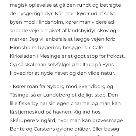
magisk oplevelse at gå øen rundt og betragte
de nysgerrige dyr. Når man kører ud af selve
byen mod
Hindsholm
, kører man videre ad
snoede veje omgivet af landsbyidyl, skov og
marker. Jeg vil anbefale at lægge vejen forbi
Hindsholm Røgeri
og besøge Per.
Café
Kirkeladen
i Mesinge er et godt stop for frokost.
Og så skal man selvfølgelig helt ud på Fyns
Hoved for at nyde havet og den vilde natur.
- Kører man fra Nyborg mod Svendborg og
Tåsinge, så er Lundeborg et dejligt stop. Den
lille fiskerby har sin egen charme, og man kan
få stjerneskud på havnen. Kig ind hos
Skårupøre Vingård
, hvor man kan prøvesmage
Bente og Carstens gyldne dråber. Eller besøg