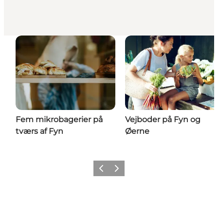
Fem mikrobagerier på
Vejboder på Fyn og
tværs af Fyn
Øerne
Forrige
Næste