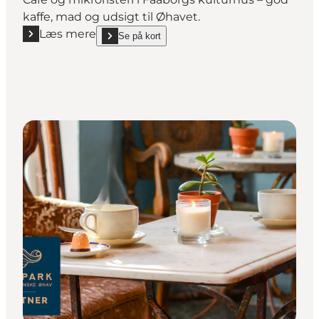
kaffe, mad og udsigt til Øhavet.
Læs mere
Se på kort
Læs mere "SOZE Café og Kafferisteri"
show SOZE Café og Kafferisteri on_map