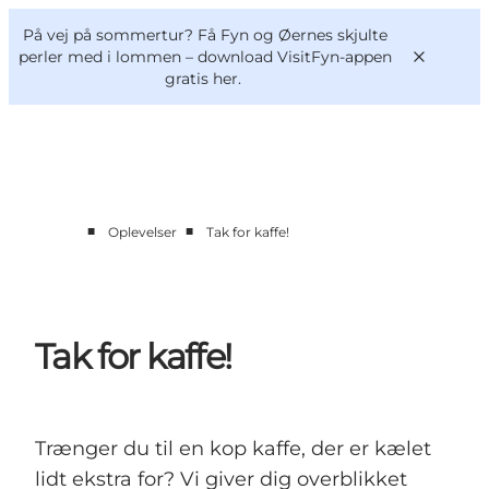
English
og
Danish
konferencer
På vej på sommertur? Få Fyn og Øernes skjulte
VisitFyn
Deutsch
perler med i lommen –
download VisitFyn-appen
gratis her.
■
■
Oplevelser
Tak for kaffe!
Oplevelser
Outdoor
Mad og drikke
Overnatning
Tak for kaffe!
Book lokale oplevelser
Trænger du til en kop kaffe, der er kælet
lidt ekstra for? Vi giver dig overblikket