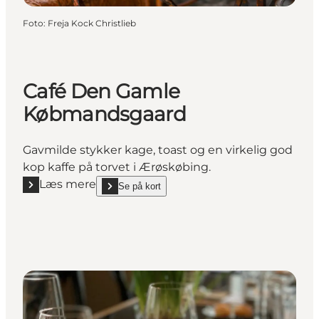
Foto
:
Freja Kock Christlieb
Café Den Gamle
Købmandsgaard
Gavmilde stykker kage, toast og en virkelig god
kop kaffe på torvet i Ærøskøbing.
Læs mere
Se på kort
Læs mere "Café Den Gamle Købmandsgaard"
show Café Den Gamle Købmandsgaard on_map