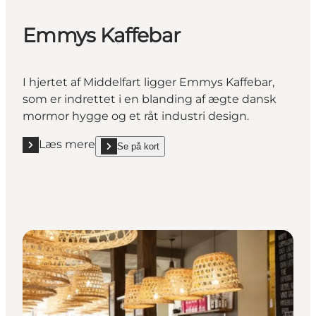
Emmys Kaffebar
I hjertet af Middelfart ligger Emmys Kaffebar,
som er indrettet i en blanding af ægte dansk
mormor hygge og et råt industri design.
Læs mere
Se på kort
Læs mere "Emmys Kaffebar"
show Emmys Kaffebar on_map