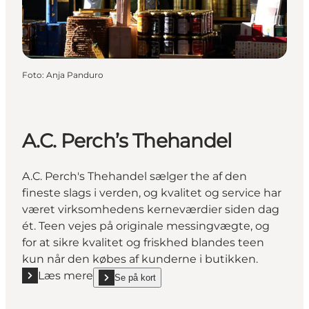
Foto
:
Anja Panduro
A.C. Perch’s Thehandel
A.C. Perch's Thehandel sælger the af den
fineste slags i verden, og kvalitet og service har
været virksomhedens kerneværdier siden dag
ét. Teen vejes på originale messingvægte, og
for at sikre kvalitet og friskhed blandes teen
kun når den købes af kunderne i butikken.
Læs mere
Se på kort
Læs mere "A.C. Perch’s Thehandel"
show A.C. Perch’s Thehandel on_map