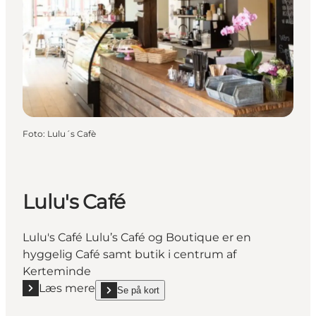
Foto
:
Lulu´s Cafè
Lulu's Café
Lulu's Café Lulu’s Café og Boutique er en
hyggelig Café samt butik i centrum af
Kerteminde
Læs mere
Se på kort
Læs mere "Lulu's Café"
show Lulu's Café on_map