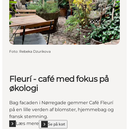
Foto
:
Rebeka Dzurikova
Fleurí - café med fokus på
økologi
Bag facaden i Nørregade gemmer Café Fleurí
på en lille verden af blomster, hjemmebag og
fransk stemning.
Læs mere
Se på kort
Læs mere "Fleurí - café med fokus på økologi"
show Fleurí - café med fokus på økologi on_map