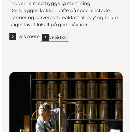
moderne med hyggelig stemning.
Der brygges lækker kaffe på specialristede
bønner og serveres 'breakfast all day' og lækre
kager lavet lokalt på gode råvarer.
Læs mere
Se på kort
Læs mere "Den lille smalle "
show Den lille smalle on_map