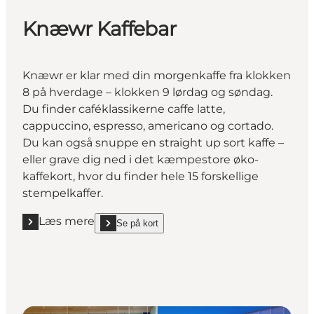
Knæwr Kaffebar
Knæwr er klar med din morgenkaffe fra klokken
8 på hverdage – klokken 9 lørdag og søndag.
Du finder caféklassikerne caffe latte,
cappuccino, espresso, americano og cortado.
Du kan også snuppe en straight up sort kaffe –
eller grave dig ned i det kæmpestore øko-
kaffekort, hvor du finder hele 15 forskellige
stempelkaffer.
Læs mere
Se på kort
Læs mere "Knæwr Kaffebar"
show Knæwr Kaffebar on_map