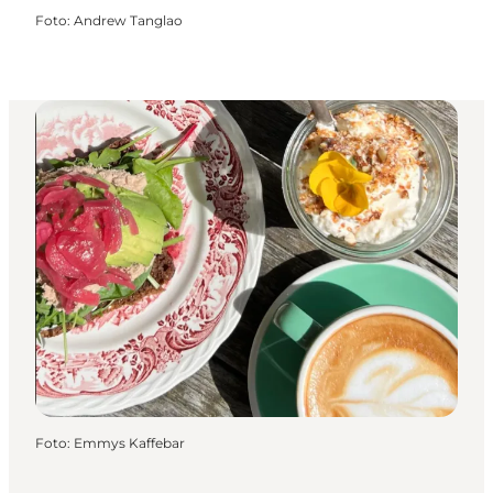
Foto
:
Andrew Tanglao
Foto
:
Emmys Kaffebar