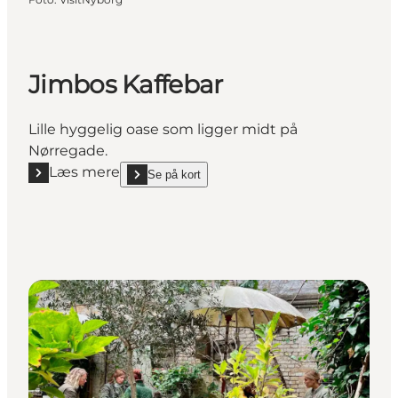
Jimbos Kaffebar
Lille hyggelig oase som ligger midt på
Nørregade.
Læs mere
Se på kort
Læs mere "Jimbos Kaffebar"
show Jimbos Kaffebar on_map