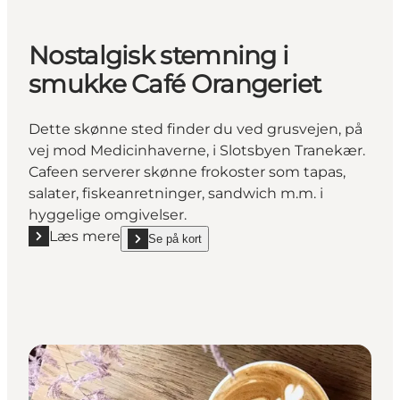
Nostalgisk stemning i
smukke Café Orangeriet
Dette skønne sted finder du ved grusvejen, på
vej mod Medicinhaverne, i Slotsbyen Tranekær.
Cafeen serverer skønne frokoster som tapas,
salater, fiskeanretninger, sandwich m.m. i
hyggelige omgivelser.
Læs mere
Se på kort
Læs mere "Nostalgisk stemning i smukke Café Oran
show Nostalgisk stemning i smukke Café Orangerie