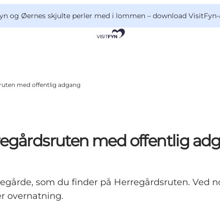
yn og Øernes skjulte perler med i lommen –
download VisitFyn-
ruten med offentlig adgang
regårdsruten med offentlig ad
erregårde, som du finder på Herregårdsruten. Ved 
er overnatning.