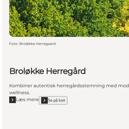
Foto
:
Broløkke Herregaard
Broløkke Herregård
Kombiner autentisk herregårdsstemning med moderne
wellness.
Læs mere
Se på kort
Læs mere "Broløkke Herregård"
show Broløkke Herregård on_map