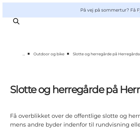
English
og
Danish
konferencer
VisitFyn
På vej på sommertur? Få F
Deutsch
■
■
…
Outdoor og bike
Slotte og herregårde på Herregårds
Oplevelser
Outdoor
Mad og drikke
Slotte og herregårde på Her
Overnatning
Book lokale oplevelser
Få overblikket over de offentlige slotte og h
mens andre byder indenfor til rundvisning ell