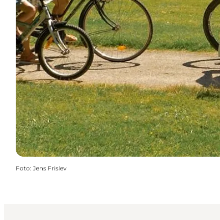
Foto
:
Jens Frislev