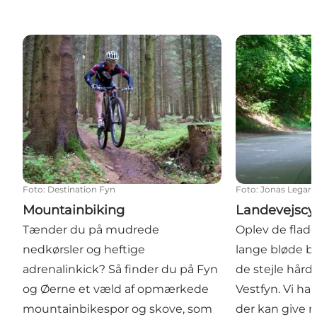
Mountainbiking
Landevejscykl
Foto
:
Destination Fyn
Foto
:
Jonas Legart
Mountainbiking
Landevejscy
Tænder du på mudrede
Oplev de flade
nedkørsler og heftige
lange bløde ba
adrenalinkick? Så finder du på Fyn
de stejle hård
og Øerne et væld af opmærkede
Vestfyn. Vi har
mountainbikespor og skove, som
der kan give n