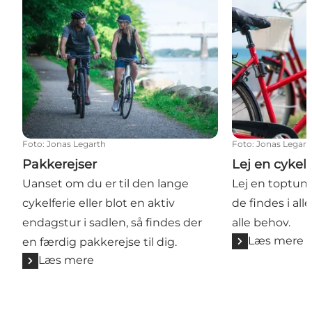
Foto
:
Jonas Legarth
Foto
:
Jonas Legart
Pakkerejser
Lej en cykel
Uanset om du er til den lange
Lej en toptunet
cykelferie eller blot en aktiv
de findes i all
endagstur i sadlen, så findes der
alle behov.
Læs mere
en færdig pakkerejse til dig.
Læs mere