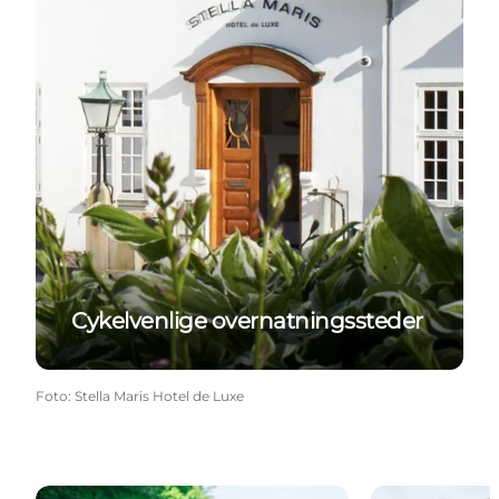
Cykelvenlige overnatningssteder
Foto
:
Stella Maris Hotel de Luxe
Pakkerejser
Lej en cykel