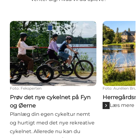
Prøv det nye cykelnet på Fyn og Øerne
Herregårdsru
Foto
:
Feksperten
Foto
:
Aurélien Brus
Prøv det nye cykelnet på Fyn
Herregårdsr
og Øerne
Læs mere
Planlæg din egen cykeltur nemt
og hurtigt med det nye rekreative
cykelnet. Allerede nu kan du