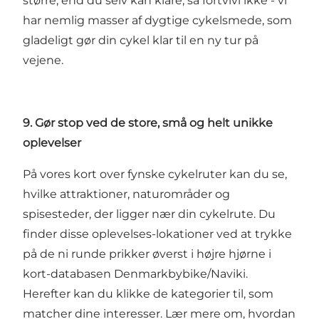
større, end du selv kan klare, så fortvivl ikke - vi
har nemlig masser af dygtige cykelsmede, som
gladeligt gør din cykel klar til en ny tur på
vejene.
9. Gør stop ved de store, små og helt unikke
oplevelser
På vores
kort over fynske cykelruter
kan du se,
hvilke attraktioner, naturområder og
spisesteder, der ligger nær din cykelrute. Du
finder disse oplevelses-lokationer ved at trykke
på de ni runde prikker øverst i højre hjørne i
kort-databasen
Denmarkbybike/Naviki.
Herefter kan du klikke de kategorier til, som
matcher dine interesser.
Lær mere om, hvordan