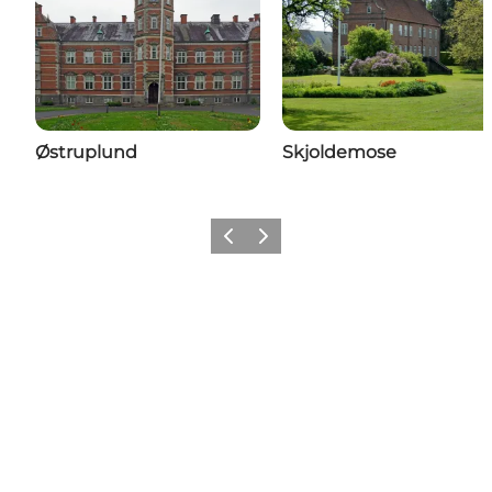
Østruplund
Skjoldemose
Forrige
Næste
Del dine fynske øjeblikke med
os