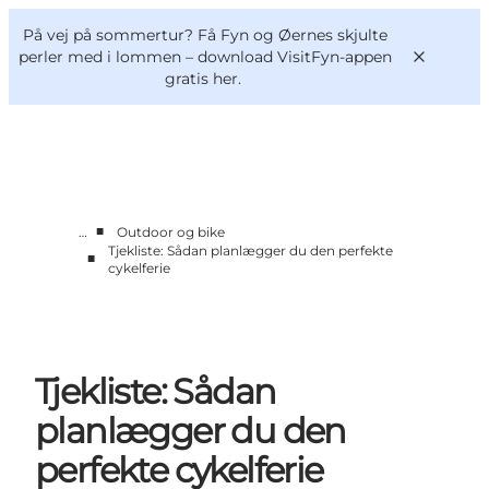
English
og
Danish
konferencer
På vej på sommertur? Få Fyn og Øernes skjulte
VisitFyn
Deutsch
perler med i lommen –
download VisitFyn-appen
gratis her.
■
…
Outdoor og bike
Oplevelser
Tjekliste: Sådan planlægger du den perfekte
■
Outdoor
cykelferie
Mad og drikke
Overnatning
Book lokale oplevelser
Tjekliste: Sådan
planlægger du den
perfekte cykelferie