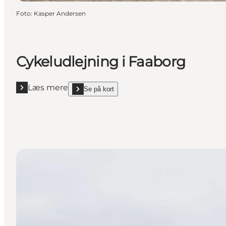
Foto
:
Kasper Andersen
Cykeludlejning i Faaborg
Læs mere
Se på kort
Læs mere "Cykeludlejning i Faaborg"
show Cykeludlejning i Faaborg on_map