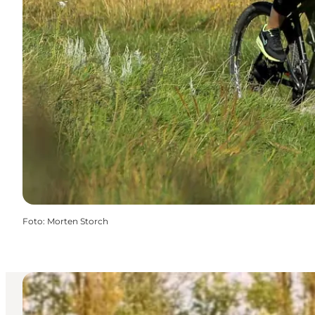
Foto
:
Morten Storch