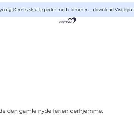
yn og Øernes skjulte perler med i lommen –
download VisitFyn-
u lade den gamle nyde ferien derhjemme.