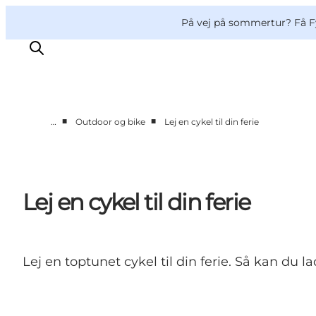
English
og
Danish
konferencer
VisitFyn
På vej på sommertur? Få F
Deutsch
■
■
…
Outdoor og bike
Lej en cykel til din ferie
Oplevelser
Outdoor
Mad og drikke
Lej en cykel til din ferie
Overnatning
Book lokale oplevelser
Lej en toptunet cykel til din ferie. Så kan d