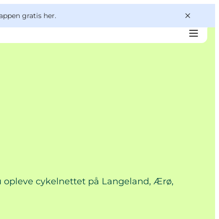
appen gratis her.
u opleve cykelnettet på Langeland, Ærø,