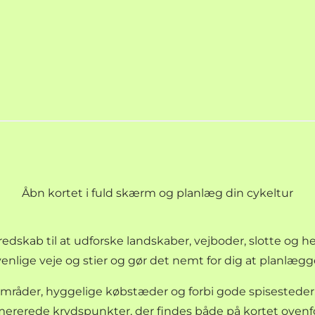
Åbn kortet i fuld skærm og planlæg din cykeltur
edskab til at udforske landskaber, vejboder, slotte og he
enlige veje og stier og gør det nemt for dig at planlægg
mråder, hyggelige købstæder og forbi gode spisested
mererede krydspunkter, der findes både på kortet ovenfo