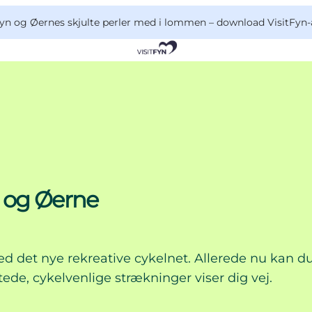
yn og Øernes skjulte perler med i lommen –
download VisitFyn-
n og Øerne
d det nye rekreative cykelnet. Allerede nu kan d
ede, cykelvenlige strækninger viser dig vej.