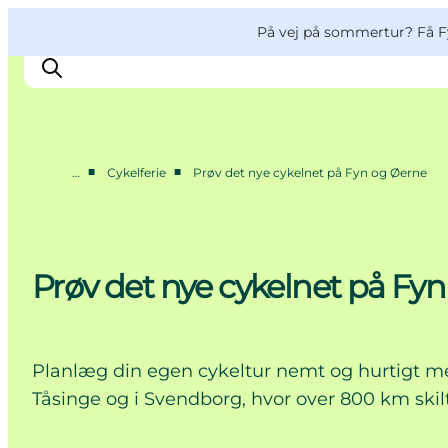
English
og
Danish
konferencer
VisitFyn
På vej på sommertur? Få F
Deutsch
■
■
…
Cykelferie
Prøv det nye cykelnet på Fyn og Øerne
Oplevelser
Outdoor
Mad og drikke
Prøv det nye cykelnet på Fy
Overnatning
Book lokale oplevelser
Planlæg din egen cykeltur nemt og hurtigt me
Tåsinge og i Svendborg, hvor over 800 km skilt