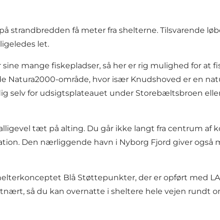
på strandbredden få meter fra shelterne. Tilsvarende løbe
 ligeledes let.
ine mange fiskepladser, så her er rig mulighed for at fi
de Natura2000-område, hvor især Knudshoved er en naturo
ig selv for udsigtsplateauet under Storebæltsbroen elle
lligevel tæt på alting. Du går ikke langt fra centrum af
ation. Den nærliggende havn i Nyborg Fjord giver også mul
elterkonceptet Blå Støttepunkter, der er opført med LAG-
ystnært, så du kan overnatte i sheltere hele vejen rundt