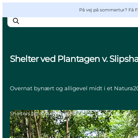
English
og
Danish
konferencer
VisitFyn
På vej på sommertur? Få F
Deutsch
Shelter ved Plantagen v. Slipsh
Oplevelser
Outdoor
Mad og drikke
Overnat bynært og alligevel midt i et Natura2
Overnatning
Book lokale oplevelser
Shelters og naturlejrpladser