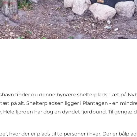
havn finder du denne bynære shelterplads. Tæt på Nybor
æt på alt. Shelterpladsen ligger i Plantagen - en mindre
e. Hele fjorden har dog en dyndet fjordbund. Til gengæl
e", hvor der er plads til to personer i hver. Der er bålp