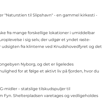
r "Naturstien til Slipshavn" - en gammel kirkesti -
ske fra mange forskellige lokationer i umiddelbar
plevelse i sig selv, der udgør et yndet raste-
r udsigten fra klinterne ved Knudshovedfyret og det
 kongebyen Nyborg, og det er ligeledes
ighed for at følge et aktivt liv på fjorden, hvor du
midler – statslige tilskudspuljer til
 om Fyn. Shelterpladsen varetages og vedligeholdes