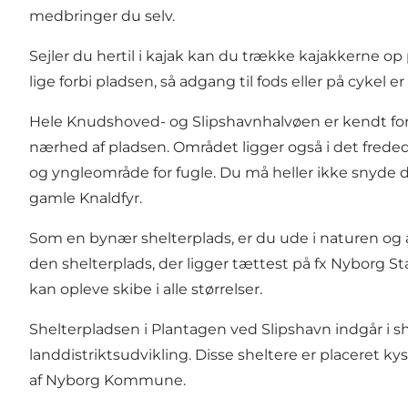
medbringer du selv.
Sejler du hertil i kajak kan du trække kajakkerne op 
lige forbi pladsen, så adgang til fods eller på cykel er
Hele Knudshoved- og Slipshavnhalvøen er kendt for s
nærhed af pladsen. Området ligger også i det frede
og yngleområde for fugle. Du må heller ikke snyde d
gamle Knaldfyr.
Som en bynær shelterplads, er du ude i naturen og a
den shelterplads, der ligger tættest på fx Nyborg St
kan opleve skibe i alle størrelser.
Shelterpladsen i Plantagen ved Slipshavn indgår i sh
landdistriktsudvikling. Disse sheltere er placeret k
af Nyborg Kommune.