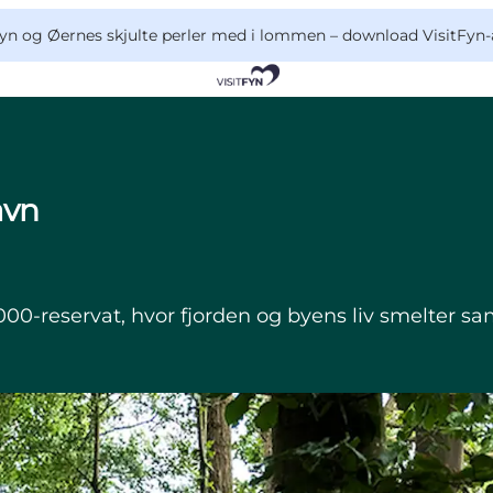
yn og Øernes skjulte perler med i lommen –
download VisitFyn-
avn
000-reservat, hvor fjorden og byens liv smelter 