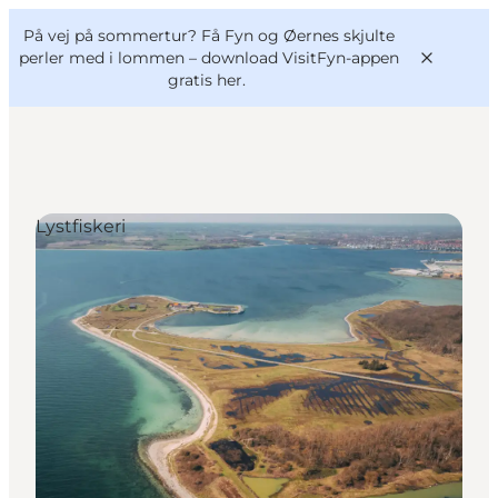
English
og
Danish
konferencer
På vej på sommertur? Få Fyn og Øernes skjulte
VisitFyn
Deutsch
perler med i lommen –
download VisitFyn-appen
gratis her.
Lystfiskeri
Oplevelser
Outdoor
Mad og drikke
Overnatning
Book lokale oplevelser