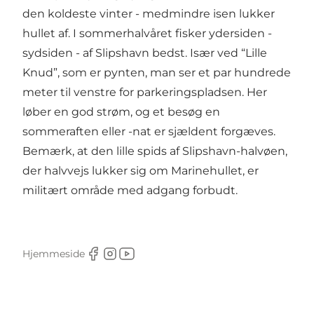
den koldeste vinter - medmindre isen lukker
hullet af. I sommerhalvåret fisker ydersiden -
sydsiden - af Slipshavn bedst. Især ved “Lille
Knud”, som er pynten, man ser et par hundrede
meter til venstre for parkeringspladsen. Her
løber en god strøm, og et besøg en
sommeraften eller -nat er sjældent forgæves.
Bemærk, at den lille spids af Slipshavn-halvøen,
der halvvejs lukker sig om Marinehullet, er
militært område med adgang forbudt.
Hjemmeside
Facebook
Instagram
Youtube