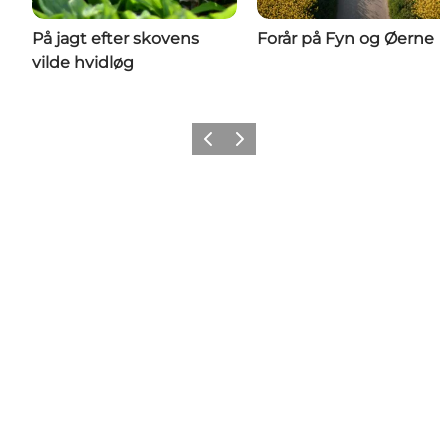
På jagt efter skovens
Forår på Fyn og Øerne
vilde hvidløg
Forrige
Næste
Del dine fynske øjeblikke med
os