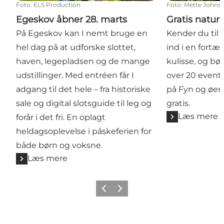
Foto
:
ELS Production
Foto
:
Mette Johns
Egeskov åbner 28. marts
Gratis natur
På Egeskov kan I nemt bruge en
Kender du til
hel dag på at udforske slottet,
ind i en fortæl
haven, legepladsen og de mange
kulisse, og bø
udstillinger. Med entréen får I
over 20 event
adgang til det hele – fra historiske
på Fyn og øern
sale og digital slotsguide til leg og
gratis.
Læs mere
forår i det fri. En oplagt
heldagsoplevelse i påskeferien for
både børn og voksne.
Læs mere
Forrige
Næste