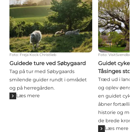
Foto
:
Freja Kock Christlieb
Foto
:
VisitSvendbo
Guidede ture ved Søbygaard
Guidet cykel
Tåsinges sto
Tag på tur med Søbygaards
Træd ud i lan
smilende guider rundt i området
og oplev øens
og på herregården.
Læs mere
en guidet cyk
åbner fortælli
historie og m
de brede kron
Læs mere