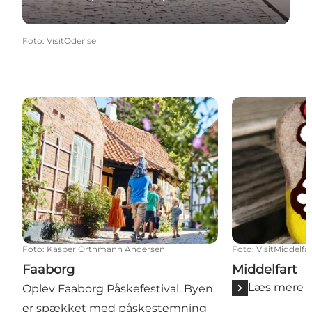
Foto
:
VisitOdense
Faaborg
Middelfart
Foto
:
Kasper Orthmann Andersen
Foto
:
VisitMiddelfa
Faaborg
Middelfart
Læs mere
Oplev Faaborg Påskefestival. Byen
er spækket med påskestemning