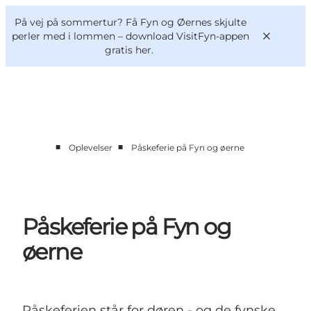
English
og
Danish
konferencer
På vej på sommertur? Få Fyn og Øernes skjulte
VisitFyn
Deutsch
perler med i lommen –
download VisitFyn-appen
gratis her.
■
■
Oplevelser
Påskeferie på Fyn og øerne
Oplevelser
Outdoor
Mad og drikke
Overnatning
Påskeferie på Fyn og
Book lokale oplevelser
øerne
Påskeferien står for døren - og de fynske