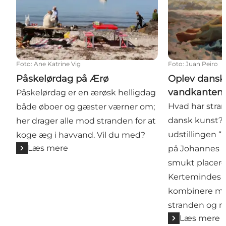
Foto
:
Ane Katrine Vig
Foto
:
Juan Peiro
Påskelørdag på Ærø
Oplev dansk 
vandkanten
Påskelørdag er en ærøsk helligdag
Hvad har stra
både øboer og gæster værner om;
dansk kunst? 
her drager alle mod stranden for at
udstillingen “
koge æg i havvand. Vil du med?
Læs mere
på Johannes L
smukt placeret
Kertemindes k
kombinere me
stranden og m
Læs mere