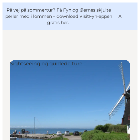
English
og
Danish
konferencer
På vej på sommertur? Få Fyn og Øernes skjulte
VisitFyn
Deutsch
perler med i lommen –
download VisitFyn-appen
gratis her.
Sightseeing og guidede ture
Oplevelser
Outdoor
Mad og drikke
Overnatning
Book lokale oplevelser