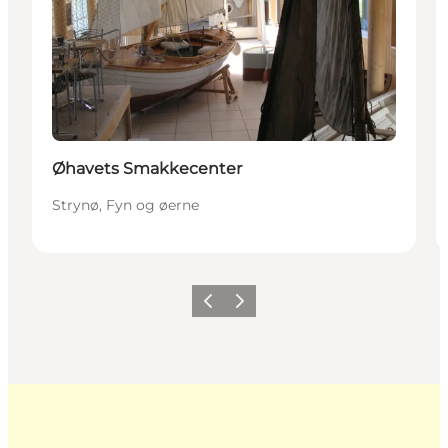
Øhavets Smakkecenter
Strynø, Fyn og øerne
Forrige
Næste