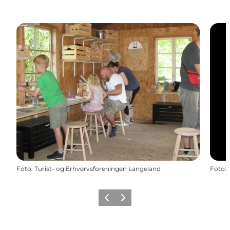
Foto
:
Turist- og Erhvervsforeningen Langeland
Foto
:
Forrige
Næste