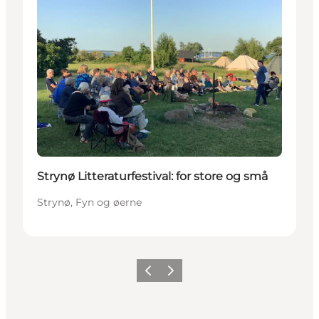
Strynø Litteraturfestival: for store og små
Strynø, Fyn og øerne
Forrige
Næste