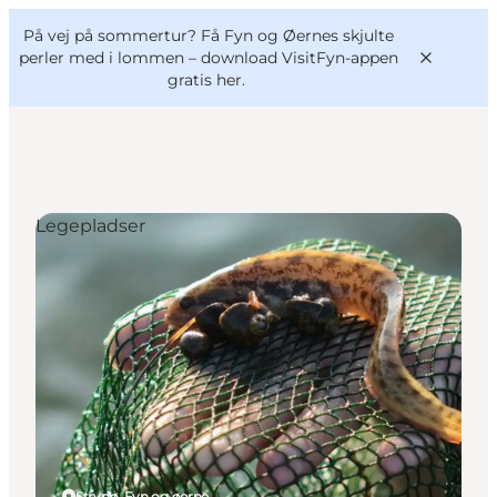
English
og
Danish
konferencer
På vej på sommertur? Få Fyn og Øernes skjulte
VisitFyn
Deutsch
perler med i lommen –
download VisitFyn-appen
gratis her.
Legepladser
Oplevelser
Outdoor
Mad og drikke
Overnatning
Book lokale oplevelser
Strynø, Fyn og øerne