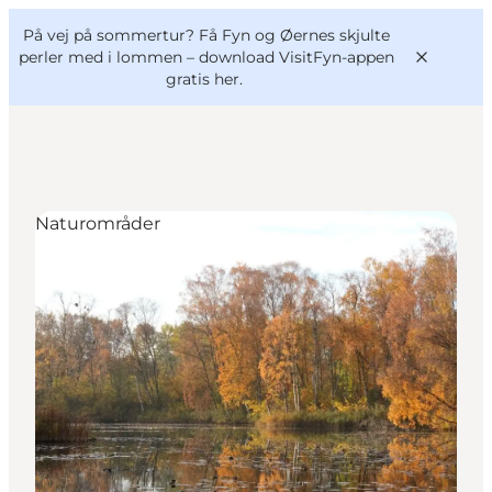
English
og
Danish
konferencer
På vej på sommertur? Få Fyn og Øernes skjulte
VisitFyn
Deutsch
perler med i lommen –
download VisitFyn-appen
gratis her.
Naturområder
Oplevelser
Outdoor
Mad og drikke
Overnatning
Book lokale oplevelser