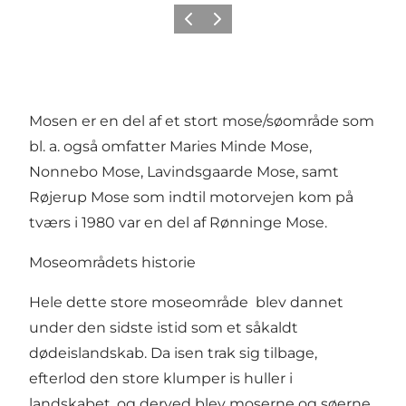
Forrige
Næste
Mosen er en del af et stort mose/søområde som
bl. a. også omfatter Maries Minde Mose,
Nonnebo Mose, Lavindsgaarde Mose, samt
Røjerup Mose som indtil motorvejen kom på
tværs i 1980 var en del af Rønninge Mose.
Moseområdets historie
Hele dette store moseområde blev dannet
under den sidste istid som et såkaldt
dødeislandskab. Da isen trak sig tilbage,
efterlod den store klumper is huller i
landskabet, og derved blev moserne og søerne