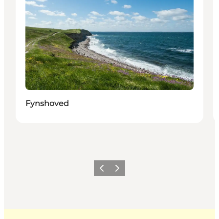
Fynshoved
Forrige
Næste