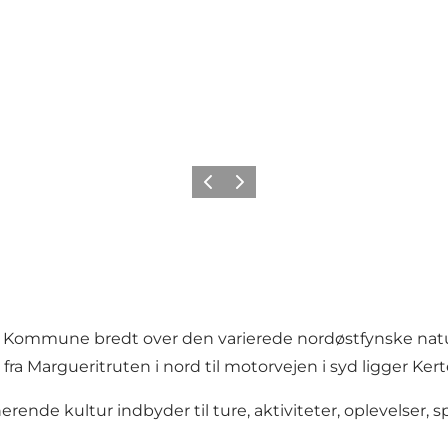
Forrige
Næste
Kommune bredt over den varierede nordøstfynske natur
e, fra Margueritruten i nord til motorvejen i syd ligger
nde kultur indbyder til ture, aktiviteter, oplevelser, s