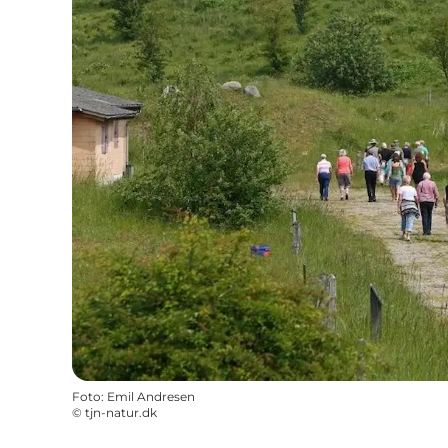
Foto
:
Emil Andresen
©
tjn-natur.dk