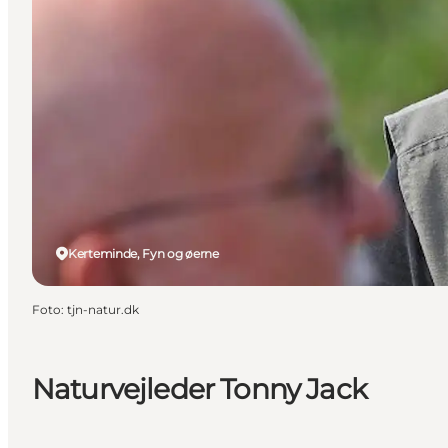
Kerteminde, Fyn og øerne
Foto
:
tjn-natur.dk
Naturvejleder Tonny Jack