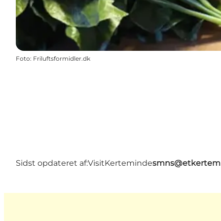
Foto
:
Friluftsformidler.dk
Sidst opdateret af:
VisitKerteminde
smns@etkertemi