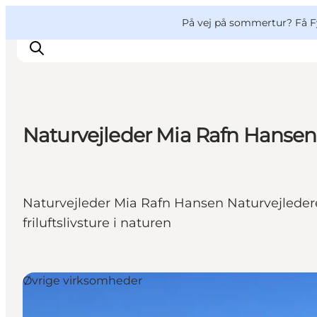
English
og
Danish
konferencer
VisitFyn
På vej på sommertur? Få F
Deutsch
Naturvejleder Mia Rafn Hansen
Oplevelser
Outdoor
Mad og drikke
Naturvejleder Mia Rafn Hansen Naturvejlederen
Overnatning
friluftslivsture i naturen
Book lokale oplevelser
Øvrige virksomheder