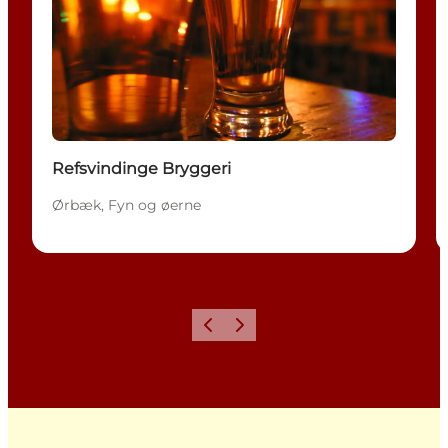
Refsvindinge Bryggeri
Ørbæk, Fyn og øerne
Forrige
Næste