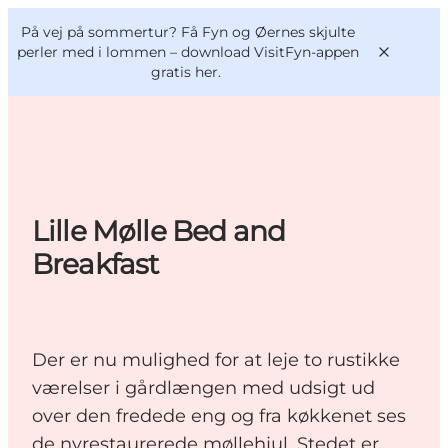
English
og
Danish
konferencer
På vej på sommertur? Få Fyn og Øernes skjulte
VisitFyn
Deutsch
perler med i lommen –
download VisitFyn-appen
gratis her.
Oplevelser
Lille Mølle Bed and
Outdoor
Breakfast
Mad og drikke
Overnatning
Book lokale oplevelser
Der er nu mulighed for at leje to rustikke
værelser i gårdlængen med udsigt ud
over den fredede eng og fra køkkenet ses
de nyrestaurerede møllehjul. Stedet er