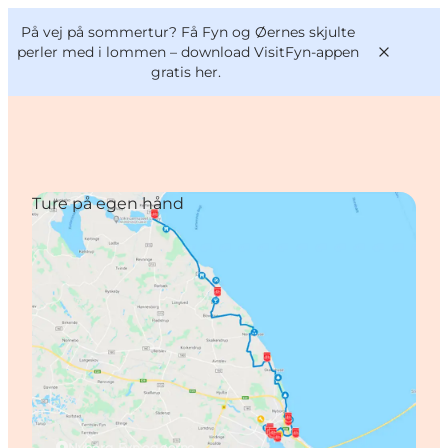
English
og
Danish
konferencer
På vej på sommertur? Få Fyn og Øernes skjulte
VisitFyn
Deutsch
perler med i lommen –
download VisitFyn-appen
gratis her.
Ture på egen hånd
Oplevelser
Outdoor
Mad og drikke
Overnatning
Book lokale oplevelser
Nyborg, Fyn og øerne