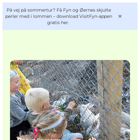
English
og
Danish
konferencer
På vej på sommertur? Få Fyn og Øernes skjulte
VisitFyn
Deutsch
perler med i lommen –
download VisitFyn-appen
gratis her.
Naturområder
Oplevelser
Outdoor
Mad og drikke
Overnatning
Book lokale oplevelser
Nyborg, Fyn og øerne