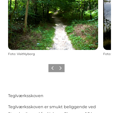
Foto
:
VisitNyborg
Foto
:
Forrige
Næste
Teglværksskoven
Teglværksskoven er smukt beliggende ved