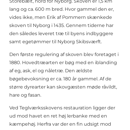
Storebælt, nord for Nyborg. Skoven er 1,5 km
lang og ca. 600 m bred. Hvor gammel den er,
vides ikke, men Erik af Pommern skænkede
skoven til Nyborg i 1435. Gennem tiderne har
den således leveret træ til byens indbyggere
samt egetømmer til Nyborg Skibsværft.
Den første regulering af skoven blev foretaget i
1880. Hovedtræarten er bøg med en iblanding
af eg, ask, el og nåletræ. Den ældste
bøgebevoksning er ca. 180 år gammel. Af de
større dyrearter kan skovgæsten møde råvildt,
hare og fasan.
Ved Teglværksskovens restauration ligger der
ud mod havet en ret høj lerbanke med en
kæmpehøj. Herfra var der en fin udsigt mod