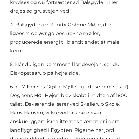
krydses og du fortsætter ad Balsgyden. Her
drejes ad grusvejen ved ..
4. Balsgyden nr. 4 forbi Grønne Mølle, der
ligeosm de øvrige beskrevne møller,
producerede energi til blandt andet at male
korn.
5. Når du igen kommer til landevejen, ser du
Biskopstaarup på højre side.
6 og 7. Her ses Grøfte Mølle og lidt senere ses (7)
Degnens Høj. Højen blev skabt i midten af 1800
tallet. Daværende lærer ved Skellerup Skole,
Hans Hansen, ville overfor sine elever
anskueliggøre isrealitternes trængsler i ders
landflygtighed i Egypten. Pigerne har jord i
deres forklæder, medens drengene bar sted.