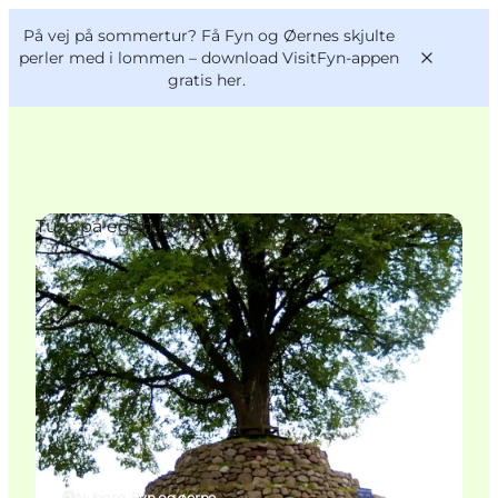
English
og
Danish
konferencer
På vej på sommertur? Få Fyn og Øernes skjulte
VisitFyn
Deutsch
perler med i lommen –
download VisitFyn-appen
gratis her.
Ture på egen hånd
Oplevelser
Outdoor
Mad og drikke
Overnatning
Book lokale oplevelser
Nyborg, Fyn og øerne