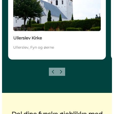
Ullerslev Kirke
Ullerslev, Fyn og øerne
Forrige
Næste