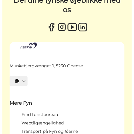
Del dine fynske øjeblikke med
os
Munkebjergvænget 1, 5230 Odense
Vælg sprog
Mere Fyn
Find turistbureau
Webtilgængelighed
Transport på Fyn og Øerne