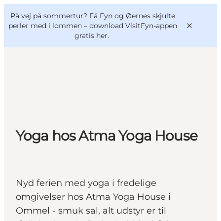
English
og
Danish
konferencer
På vej på sommertur? Få Fyn og Øernes skjulte
VisitFyn
Deutsch
perler med i lommen –
download VisitFyn-appen
gratis her.
Oplevelser
Outdoor
Yoga hos Atma Yoga House
Mad og drikke
Overnatning
Book lokale oplevelser
Nyd ferien med yoga i fredelige
omgivelser hos Atma Yoga House i
Ommel - smuk sal, alt udstyr er til