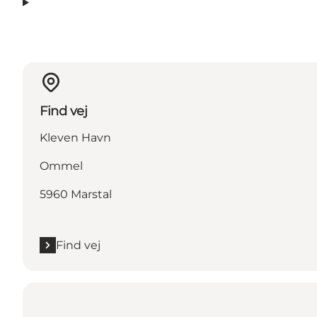
Find vej
Kleven Havn
Ommel
5960 Marstal
Find vej