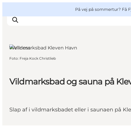
English
og
Danish
konferencer
VisitFyn
På vej på sommertur? Få F
Deutsch
Ærø, Fyn og øerne
Wellness
Foto
:
Freja Kock Christlieb
Oplevelser
Outdoor
Mad og drikke
Vildmarksbad og sauna på Kle
Overnatning
Book lokale oplevelser
Slap af i vildmarksbadet eller i saunaen på Kl