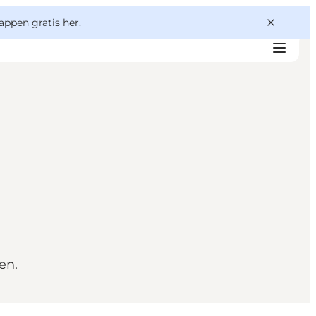
appen gratis her.
en.