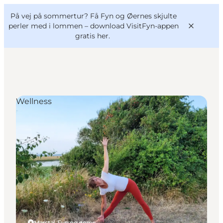
English
og
Danish
konferencer
På vej på sommertur? Få Fyn og Øernes skjulte
VisitFyn
Deutsch
perler med i lommen –
download VisitFyn-appen
gratis her.
Wellness
Oplevelser
Outdoor
Mad og drikke
Overnatning
Book lokale oplevelser
Marstal, Fyn og øerne