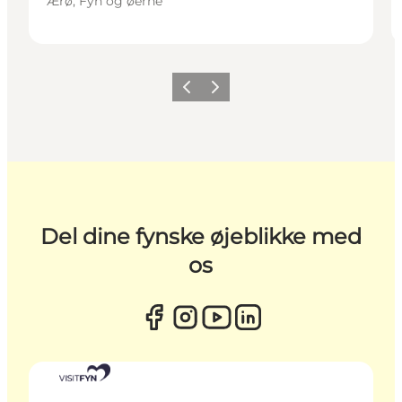
Ærø, Fyn og øerne
Forrige
Næste
Del dine fynske øjeblikke med
os