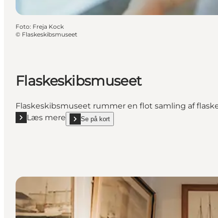
Foto
:
Freja Kock
©
Flaskeskibsmuseet
Flaskeskibsmuseet
Flaskeskibsmuseet rummer en flot samling af flaske
Læs mere
Se på kort
Læs mere "Flaskeskibsmuseet"
show Flaskeskibsmuseet on_map