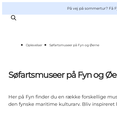
English
og
Danish
konferencer
VisitFyn
På vej på sommertur? Få F
Deutsch
■
■
Oplevelser
Søfartsmuseer på Fyn og Øerne
Oplevelser
Outdoor
Mad og drikke
Søfartsmuseer på Fyn og Øe
Overnatning
Book lokale oplevelser
Her på Fyn finder du en række forskellige musee
den fynske maritime kulturarv. Bliv inspireret