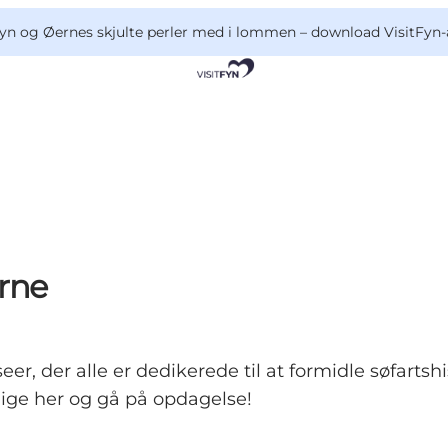
yn og Øernes skjulte perler med i lommen –
download VisitFyn-
rne
r, der alle er dedikerede til at formidle søfartsh
 lige her og gå på opdagelse!