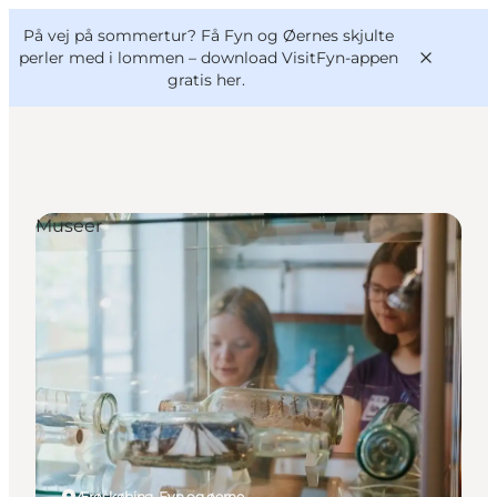
English
og
Danish
konferencer
På vej på sommertur? Få Fyn og Øernes skjulte
VisitFyn
Deutsch
perler med i lommen –
download VisitFyn-appen
gratis her.
Museer
Oplevelser
Outdoor
Mad og drikke
Overnatning
Book lokale oplevelser
Ærøskøbing, Fyn og øerne