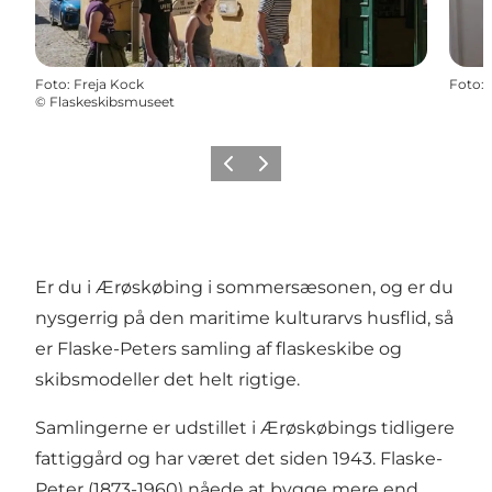
Foto
:
Freja Kock
Foto
:
©
Flaskeskibsmuseet
Forrige
Næste
Er du i Ærøskøbing i sommersæsonen, og er du
nysgerrig på den maritime kulturarvs husflid, så
er Flaske-Peters samling af flaskeskibe og
skibsmodeller det helt rigtige.
Samlingerne er udstillet i Ærøskøbings tidligere
fattiggård og har været det siden 1943. Flaske-
Peter (1873-1960) nåede at bygge mere end