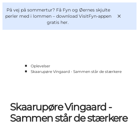
English
og
Danish
konferencer
På vej på sommertur? Få Fyn og Øernes skjulte
VisitFyn
Deutsch
perler med i lommen –
download VisitFyn-appen
gratis her.
■
Oplevelser
Oplevelser
■
Skaarupøre Vingaard - Sammen står de stærkere
Outdoor
Mad og drikke
Overnatning
Book lokale oplevelser
Skaarupøre Vingaard -
Sammen står de stærkere