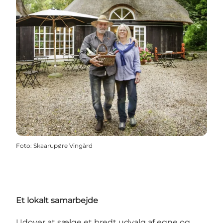
Foto
:
Skaarupøre Vingård
Et lokalt samarbejde
Udover at sælge et bredt udvalg af egne og