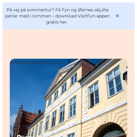
English
og
Danish
konferencer
På vej på sommertur? Få Fyn og Øernes skjulte
VisitFyn
Deutsch
perler med i lommen –
download VisitFyn-appen
gratis her.
Arkitektur og byrum
Oplevelser
Outdoor
Mad og drikke
Overnatning
Book lokale oplevelser
Nyborg, Fyn og øerne