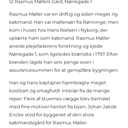
12 Rasmus Møllers Gård, Nørregade 1
Rasmus Møller var en driftig og siden meget rig
købmand. Han var møllersøn fra Rønninge, men
kom i huset hos Hans Nielsen i Nyborg, der
oplærte ham som købmand. Rasmus Møller
arvede plejefaderens forretning og ejede
Nørregade 1, som ligeledes brændte i 1797. Efter
branden lagde han selv penge oven i
assurancesummen for at genopføre bygningen.
Han og hans kaptajner hjembragte meget
kostbart og smagfuldt interiør fra de mange
rejser. Flere af stuernes vægge blev bemalet
med fine motiver hentet fra byen. Johan Jakob
Encke stod for byggeriet af den store
købmandsgård for Rasmus Møller.