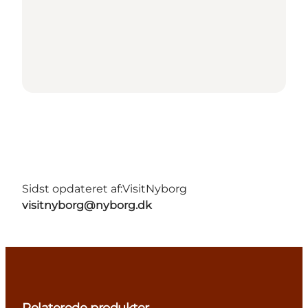
Sidst opdateret af:
VisitNyborg
visitnyborg@nyborg.dk
Relaterede produkter