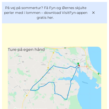
English
og
Danish
konferencer
På vej på sommertur? Få Fyn og Øernes skjulte
VisitFyn
Deutsch
perler med i lommen –
download VisitFyn-appen
gratis her.
Ture på egen hånd
Oplevelser
Outdoor
Mad og drikke
Overnatning
Book lokale oplevelser
Nyborg, Fyn og øerne