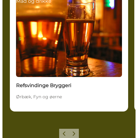
Mad og drikke
Refsvindinge Bryggeri
Ørbæk, Fyn og øerne
Forrige
Næste