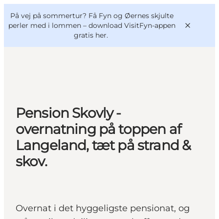
English
og
Danish
konferencer
På vej på sommertur? Få Fyn og Øernes skjulte
VisitFyn
Deutsch
perler med i lommen –
download VisitFyn-appen
gratis her.
Oplevelser
Pension Skovly -
Outdoor
overnatning på toppen af
Mad og drikke
Langeland, tæt på strand &
Overnatning
skov.
Book lokale oplevelser
Overnat i det hyggeligste pensionat, og