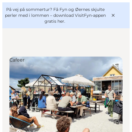
English
og
Danish
konferencer
På vej på sommertur? Få Fyn og Øernes skjulte
VisitFyn
Deutsch
perler med i lommen –
download VisitFyn-appen
gratis her.
Cafeer
Oplevelser
Outdoor
Mad og drikke
Overnatning
Book lokale oplevelser
Lohals, Fyn og øerne