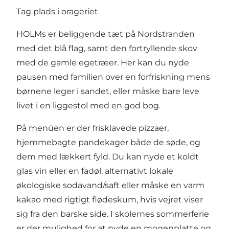
Tag plads i orageriet
HOLMs er beliggende tæt på
Nordstranden
med det blå flag, samt den fortryllende skov
med de gamle egetræer. Her kan du nyde
pausen med familien over en forfriskning mens
børnene leger i sandet, eller måske bare leve
livet i en liggestol med en god bog.
På menúen er der frisklavede pizzaer,
hjemmebagte pandekager både de søde, og
dem med lækkert fyld. Du kan nyde et koldt
glas vin eller en fadøl, alternativt lokale
økologiske sodavand/saft eller måske en varm
kakao med rigtigt flødeskum, hvis vejret viser
sig fra den barske side. I skolernes sommerferie
er der mulighed for at nyde en mogenplatte og