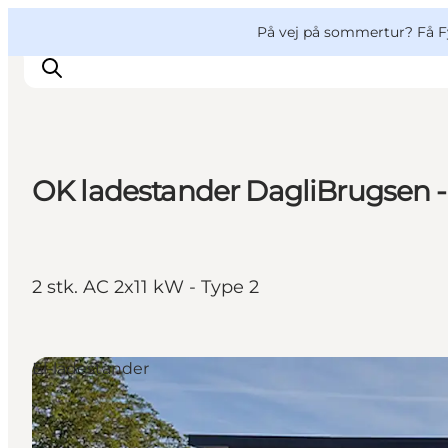
English
og
Danish
konferencer
VisitFyn
På vej på sommertur? Få F
Deutsch
OK ladestander DagliBrugsen 
Oplevelser
Outdoor
Mad og drikke
2 stk. AC 2x11 kW - Type 2
Overnatning
Book lokale oplevelser
El-ladestander