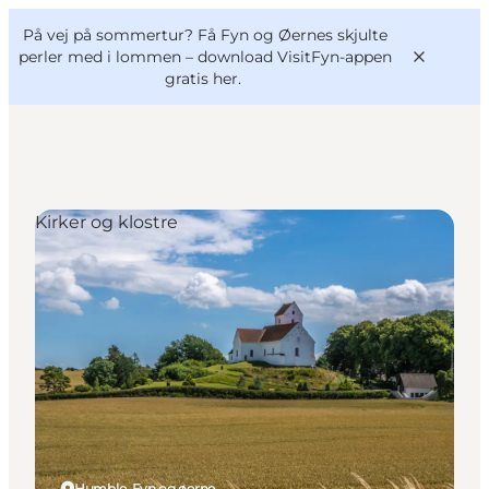
English
og
Danish
konferencer
På vej på sommertur? Få Fyn og Øernes skjulte
VisitFyn
Deutsch
perler med i lommen –
download VisitFyn-appen
gratis her.
Kirker og klostre
Oplevelser
Outdoor
Mad og drikke
Overnatning
Book lokale oplevelser
Humble, Fyn og øerne