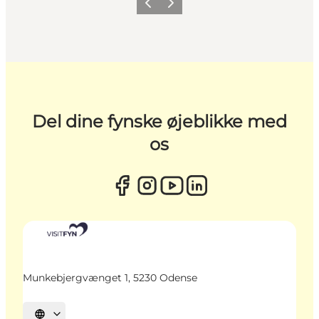
Forrige
Næste
Del dine fynske øjeblikke med
os
Munkebjergvænget 1, 5230 Odense
Vælg sprog