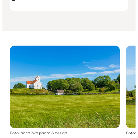
Foto
:
hoch2wo photo & design
Foto
: