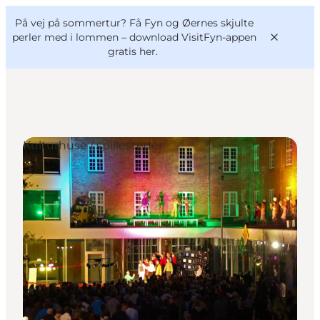
English
og
Danish
konferencer
På vej på sommertur? Få Fyn og Øernes skjulte
VisitFyn
Deutsch
perler med i lommen –
download VisitFyn-appen
gratis her.
Kulturhuse / spillesteder
Oplevelser
Outdoor
Mad og drikke
Overnatning
Book lokale oplevelser