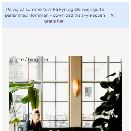
English
og
Danish
konferencer
På vej på sommertur? Få Fyn og Øernes skjulte
VisitFyn
Deutsch
perler med i lommen –
download VisitFyn-appen
gratis her.
Teatre / biografer
Oplevelser
Outdoor
Mad og drikke
Overnatning
Book lokale oplevelser