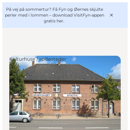
English
og
Danish
konferencer
På vej på sommertur? Få Fyn og Øernes skjulte
VisitFyn
Deutsch
perler med i lommen –
download VisitFyn-appen
gratis her.
Kulturhuse / spillesteder
Oplevelser
Outdoor
Mad og drikke
Overnatning
Book lokale oplevelser