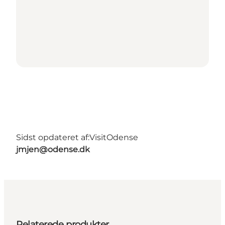
Sidst opdateret af:
VisitOdense
jmjen@odense.dk
Relaterede produkter