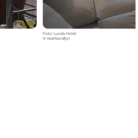
Foto
:
Lunds Hotel
©
VisitNordfyn