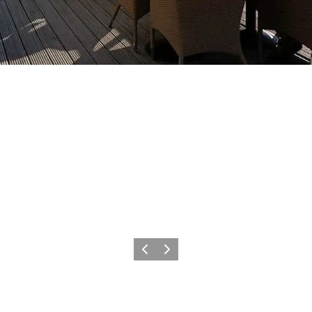
Forrige
Næste