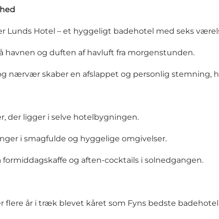
ghed
r Lunds Hotel – et hyggeligt badehotel med seks værelse
 på havnen og duften af havluft fra morgenstunden.
 og nærvær skaber en afslappet og personlig stemning,
 der ligger i selve hotelbygningen.
nger i smagfulde og hyggelige omgivelser.
å formiddagskaffe og aften-cocktails i solnedgangen.
r flere år i træk blevet kåret som Fyns bedste badehotel