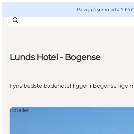
English
og
Danish
konferencer
VisitFyn
På vej på sommertur? Få F
Deutsch
Lunds Hotel - Bogense
Oplevelser
Outdoor
Mad og drikke
Fyns bedste badehotel ligger i Bogense lige m
Overnatning
Book lokale oplevelser
Hoteller