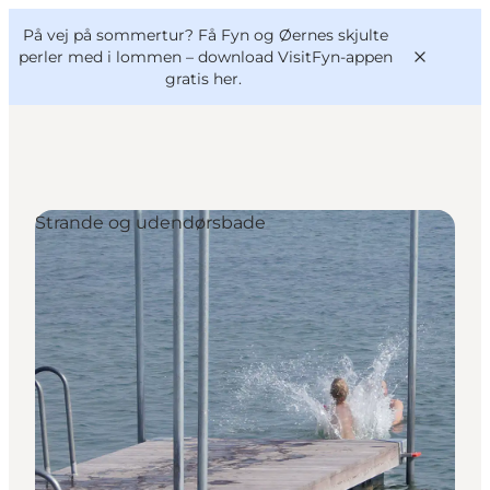
English
og
Danish
konferencer
På vej på sommertur? Få Fyn og Øernes skjulte
VisitFyn
Deutsch
perler med i lommen –
download VisitFyn-appen
gratis her.
Strande og udendørsbade
Oplevelser
Outdoor
Mad og drikke
Overnatning
Book lokale oplevelser