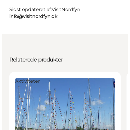
Sidst opdateret af:
VisitNordfyn
info@visitnordfyn.dk
Relaterede produkter
Aktiviteter