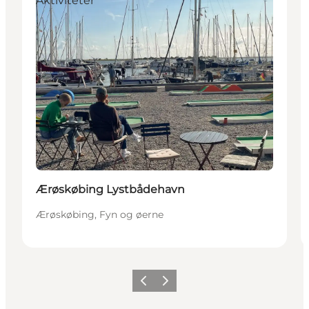
Aktiviteter
Ærøskøbing Lystbådehavn
Ærøskøbing, Fyn og øerne
Forrige
Næste