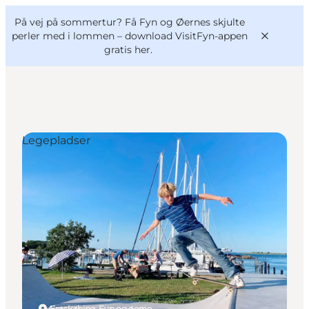
English
og
Danish
konferencer
På vej på sommertur? Få Fyn og Øernes skjulte
VisitFyn
Deutsch
perler med i lommen –
download VisitFyn-appen
gratis her.
Legepladser
Oplevelser
Outdoor
Mad og drikke
Overnatning
Book lokale oplevelser
Ærøskøbing, Fyn og øerne