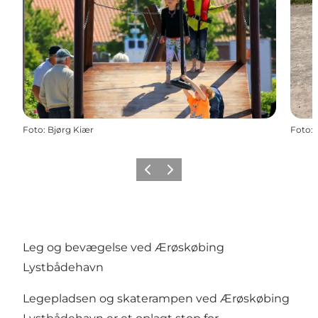
Foto
:
Bjørg Kiær
Foto
:
Forrige
Næste
Leg og bevægelse ved Ærøskøbing
Lystbådehavn
Legepladsen og skaterampen ved Ærøskøbing