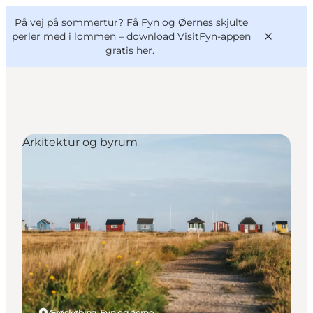
English
og
Danish
konferencer
På vej på sommertur? Få Fyn og Øernes skjulte
VisitFyn
Deutsch
perler med i lommen –
download VisitFyn-appen
gratis her.
Arkitektur og byrum
Oplevelser
Outdoor
Mad og drikke
Overnatning
Book lokale oplevelser
Ærøskøbing, Fyn og øerne