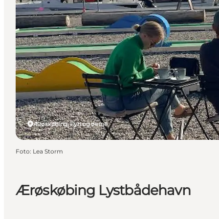
Ærøskøbing, Fyn og øerne
Foto
:
Lea Storm
Ærøskøbing Lystbådehavn